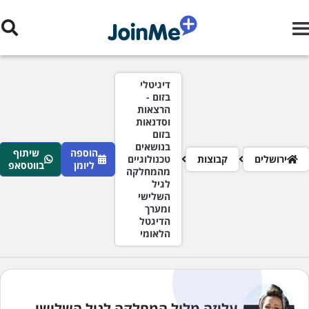
ילוג לתוכן העיקרי
רורי לחם
דיגיטלי
בזום -
הרצאות
וסדנאות
בזום
בנושאים
הוספה
שיתוף
ירושלים
קבוצות
טכנולוגיים
ליומן
בווטסאפ
מהמחלקה
לגיל
השלישי
ומערך
הדיגטל
הלאומי
עליזה מלול המחלקה לגיל השלישי