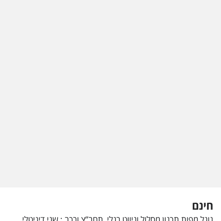
חינם
גוגל מפות תכנון מסלול וניווט רגלי, תחב”צ ורכב : שני דיגיטלי