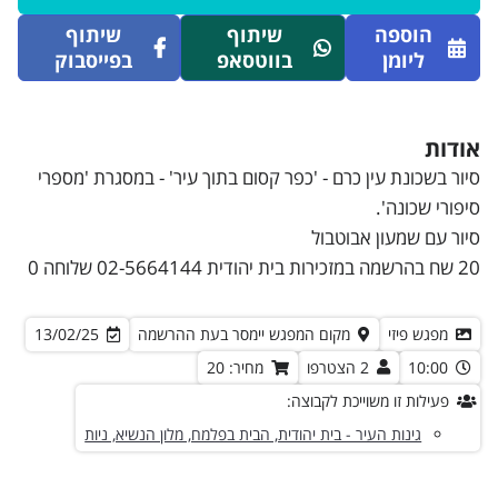
הוספה
שיתוף
שיתוף
ליומן
בווטסאפ
בפייסבוק
אודות
סיור בשכונת עין כרם - 'כפר קסום בתוך עיר' - במסגרת 'מספרי
סיפורי שכונה'.
סיור עם שמעון אבוטבול
20 שח בהרשמה במזכירות בית יהודית 02-5664144 שלוחה 0
מפגש פיזי
מקום המפגש יימסר בעת ההרשמה
13/02/25
10:00
2 הצטרפו
מחיר: 20
פעילות זו משוייכת לקבוצה:
גינות העיר - בית יהודית, הבית בפלמח, מלון הנשיא, ניות