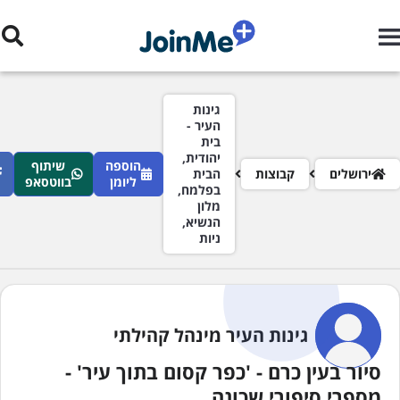
ילוג לתוכן העיקרי
רורי לחם
גינות
העיר -
בית
יהודית,
הוספה
שיתוף
ירושלים
קבוצות
הבית
ליומן
בווטסאפ
בפלמח,
מלון
הנשיא,
ניות
גינות העיר מינהל קהילתי
סיור בעין כרם - 'כפר קסום בתוך עיר' -
מספרי סיפורי שכונה