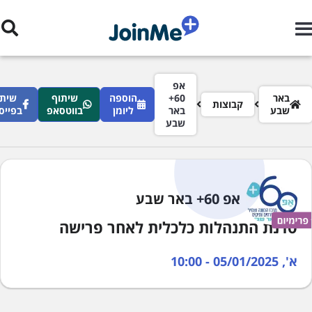
ילוג לתוכן העיקרי
רורי לחם
אפ
באר
60+
הוספה
שיתוף
שיתו
קבוצות
שבע
באר
ליומן
בווטסאפ
בפייס
שבע
אפ 60+ באר שבע
סדנת התנהלות כלכלית לאחר פרישה
א', 05/01/2025 - 10:00