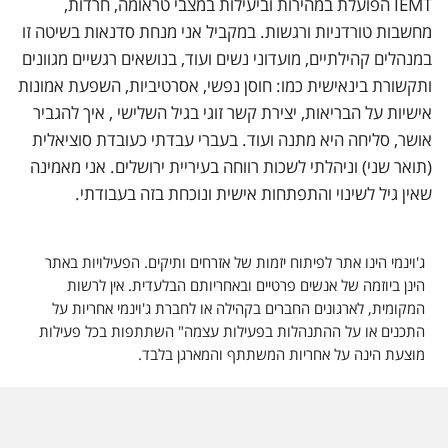
IEMT הפועלת במהירות וביעילות במצבי טראומה, חרדות,
מחשבות טורדניות ורגשות. במקביל אני מנחת סדנאות בשיטה זו
במנהלים קהילתיים, מועדוני נשים ועוד, בנושאים רגשיים מגוונים
ותקשורת בינאישית כמו: חוסן נפשי, אסרטיביות, השפעת אמונות
אישיות על הבריאות, יצירת קשר זוגי בגיל השלישי , איך להגביר
אושר, סליחה היא מתנה ועוד. בעברי עבדתי כעובדת סוציאלית
(תואר שני) וניהלתי לשכות רווחה בעיריית ירושלים. אני מאמינה
שאין גיל לשינוי והתפתחות אישית ונוכחת בזה בעבודתי.
ג'וינמי הינו אתר לפיתוח יזמות של אזרחים ותיקים. הפעילויות באתר
הינן ביוזמה של אנשים פרטיים ובאחריותם הבלעדית. אין לרשות
המקומית, לארגונים החברים בקהילה או לחברת ג'וינמי אחריות על
התכנים או על ההתנהלות בפעילות עצמה" השתתפות בכל פעילות
מוצעת הינה על אחריות המשתתף והמארגן בלבד.