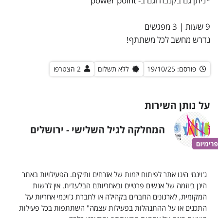
*ניתן גם בקנבה וגם ב- power point
9 שעות | 3 מפגשים
נדרש מחשב לכל משתתף!
פורסם: 19/10/25
ללא תשלום
2 הצטרפו
על נותן השירות
המחלקה לגיל השלישי - ירושלים
המחלקה לגיל השלישי - ירושלים
ג'וינמי הינו אתר לפיתוח יזמות של אזרחים ותיקים. הפעילויות באתר
הינן ביוזמה של אנשים פרטיים ובאחריותם הבלעדית. אין לרשות
המקומית, לארגונים החברים בקהילה או לחברת ג'וינמי אחריות על
התכנים או על ההתנהלות בפעילות עצמה" השתתפות בכל פעילות